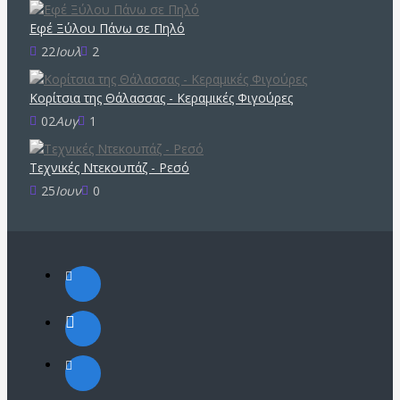
Εφέ Ξύλου Πάνω σε Πηλό
22
Ιουλ
2
Κορίτσια της Θάλασσας - Κεραμικές Φιγούρες
02
Αυγ
1
Τεχνικές Ντεκουπάζ - Ρεσό
25
Ιουν
0