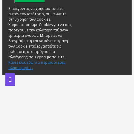
Επιλέγοντας να χρησιμοποιείτε
αυτόν τον ιστότοπο, συμφωνείτε
στην χρήση των Cookies.
Χρησιμοποιούμε Cookies για να σας
παρέχουμε την καλύτερη πιθανόν
εμπειρία αγορών. Μπορείτε να
διαγράψετε ή και να κάνετε φραγή
των Cookie επεξεργαστείτε τις
ρυθμίσεις στο πρόγραμμα
πλοήγησης που χρησιμοποιείτε.
Κάντε κλικ εδώ για περισσότερες
πληροφορίες.