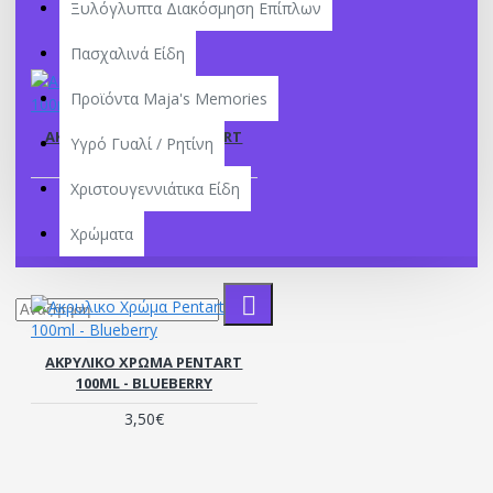
Ξυλόγλυπτα Διακόσμηση Επίπλων
Πασχαλινά Είδη
Προϊόντα Maja's Memories
ΑΚΡΥΛΙΚΟ ΧΡΏΜΑ PENTART
Υγρό Γυαλί / Ρητίνη
100ML - BLACK
Χριστουγεννιάτικα Είδη
3,50€
Χρώματα
ΑΚΡΥΛΙΚΟ ΧΡΏΜΑ PENTART
100ML - BLUEBERRY
3,50€