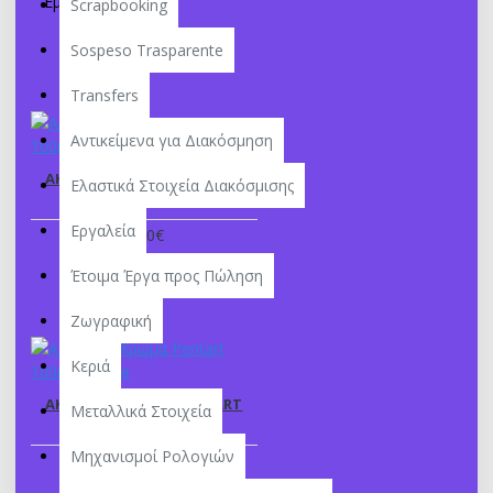
Εμφάνιση:
Scrapbooking
Sospeso Trasparente
Transfers
Αντικείμενα για Διακόσμηση
ΑΚΡΥΛΙΚΟ ΧΡΏΜΑ PENTART
Ελαστικά Στοιχεία Διακόσμισης
100ML - APPLE GREEN
Εργαλεία
3,50€
Έτοιμα Έργα προς Πώληση
Ζωγραφική
Κεριά
ΑΚΡΥΛΙΚΟ ΧΡΏΜΑ PENTART
Μεταλλικά Στοιχεία
100ML - BEIGE
Μηχανισμοί Ρολογιών
3,50€