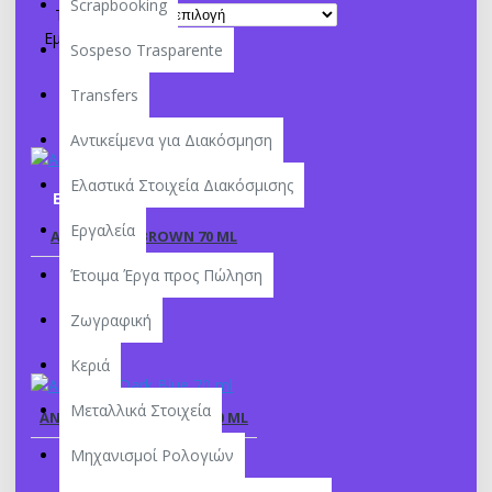
Scrapbooking
Ταξινόμηση:
Εμφάνιση:
Sospeso Trasparente
Transfers
Αντικείμενα για Διακόσμηση
Ελαστικά Στοιχεία Διακόσμισης
ΕΞΑΝΤΛΉΘΗΚΕ
Εργαλεία
ANTIQUING BROWN 70 ML
3,00€
Έτοιμα Έργα προς Πώληση
Ζωγραφική
Κεριά
Μεταλλικά Στοιχεία
ANTIQUING DARK BLUE 70 ML
3,00€
Μηχανισμοί Ρολογιών