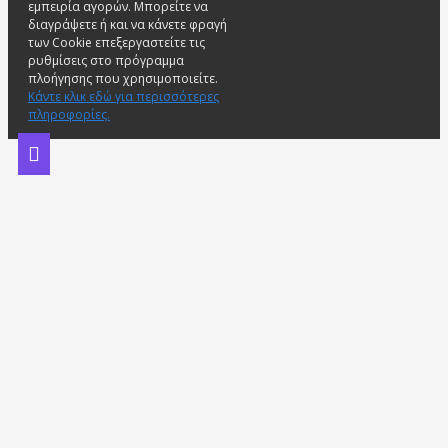
εμπειρία αγορών. Μπορείτε να
διαγράψετε ή και να κάνετε φραγή
των Cookie επεξεργαστείτε τις
ρυθμίσεις στο πρόγραμμα
πλοήγησης που χρησιμοποιείτε.
Κάντε κλικ εδώ για περισσότερες
πληροφορίες.