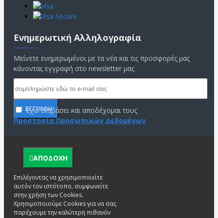
Ενημερωτική Αλληλογραφία
Μείνετε ενημερωμένοι με τα νέα και τις προσφορές μας
κάνοντας εγγραφή στο newsletter μας
Έχω διαβάσει και αποδέχομαι τους
ΕΓΓΡΑΦΗ
Προστασία Προσωπικών Δεδομένων
ΑΠΟΔΟΧΗ
Επιλέγοντας να χρησιμοποιείτε
αυτόν τον ιστότοπο, συμφωνείτε
στην χρήση των Cookies.
Χρησιμοποιούμε Cookies για να σας
παρέχουμε την καλύτερη πιθανόν