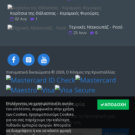
Κορίτσια της Θάλασσας - Κεραμικές Φιγούρες
02
Αυγ
1
Τεχνικές Ντεκουπάζ - Ρεσό
25
Ιουν
0
πνευματικά δικαιώματα ©
2026, Ο Κόσμος της Κρυσταλλίας
Ενημερωτική Αλληλογραφία
Επιλέγοντας να χρησιμοποιείτε αυτόν
ΑΠΟΔΟΧΗ
τον ιστότοπο, συμφωνείτε στην χρήση
των Cookies. Χρησιμοποιούμε Cookies
Μείνετε ενημερωμένοι με τα νέα και τις προσφορές μας
για να σας παρέχουμε την καλύτερη
κάνοντας εγγραφή στο newsletter μας
πιθανόν εμπειρία αγορών. Μπορείτε
να διαγράψετε ή και να κάνετε φραγή
ΕΓΓΡΑΦΗ