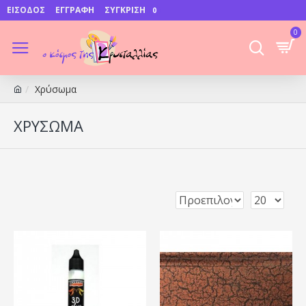
ΕΊΣΟΔΟΣ
ΕΓΓΡΑΦΉ
ΣΎΓΚΡΙΣΗ
0
0
Χρύσωμα
ΧΡΎΣΩΜΑ